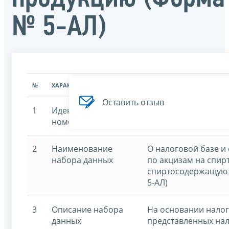
№ 5-АЛ)
№
ХАРАКТЕРИСТИКА
ЗНАЧЕНИЕ ХАРАКТЕРИСТИК
Оставить отзыв
1
Идентификационный
7707329152-al
номер
2
Наименование
О налоговой базе и
набора данных
по акцизам на спирт
спиртосодержащую
5-АЛ)
3
Описание набора
На основании нало
данных
представленных на