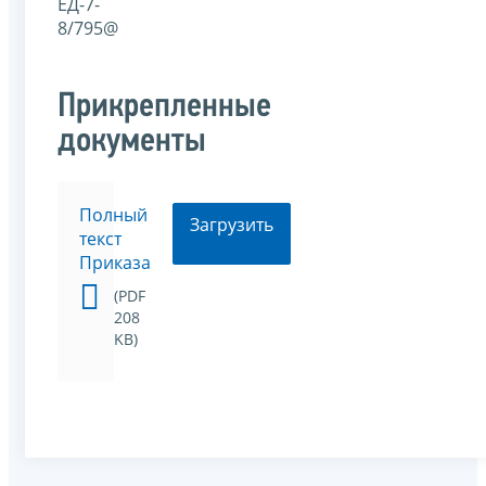
ЕД-7-
8/795@
Прикрепленные
документы
Полный
Загрузить
текст
Приказа
(PDF
208
KB)