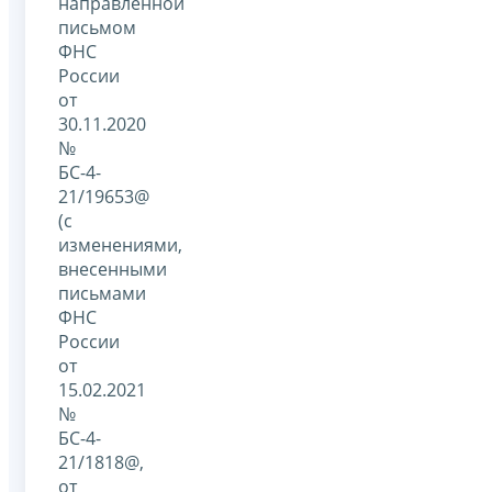
направленной
письмом
ФНС
России
от
30.11.2020
№
БС-4-
21/19653@
(с
изменениями,
внесенными
письмами
ФНС
России
от
15.02.2021
№
БС-4-
21/1818@,
от