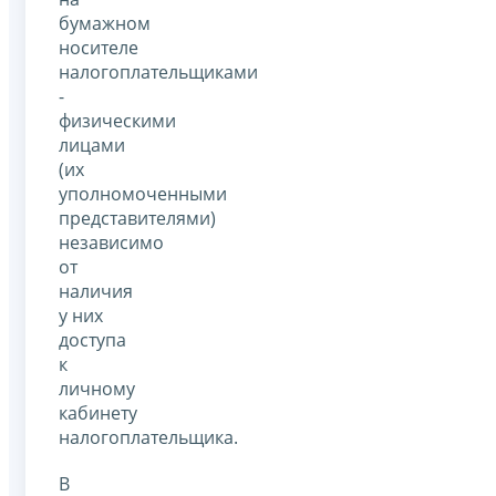
бумажном
носителе
налогоплательщиками
-
физическими
лицами
(их
уполномоченными
представителями)
независимо
от
наличия
у них
доступа
к
личному
кабинету
налогоплательщика.
В