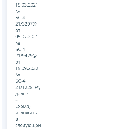
15.03.2021
№
БС-4-
21/3297@,
от
05.07.2021
№
БС-4-
21/9429@,
от
15.09.2022
№
БС-4-
21/12281@,
далее
–
Схема),
изложить
в
следующей