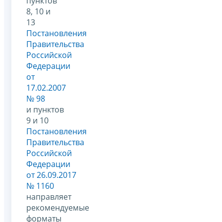
пунктов
8, 10 и
13
Постановления
Правительства
Российской
Федерации
от
17.02.2007
№ 98
и пунктов
9 и 10
Постановления
Правительства
Российской
Федерации
от 26.09.2017
№ 1160
направляет
рекомендуемые
форматы