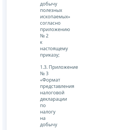
добычу
полезных
ископаемых»
согласно
приложению
№ 2
к
настоящему
приказу;
1.3. Приложение
№ 3
«Формат
представления
налоговой
декларации
по
налогу
на
добычу