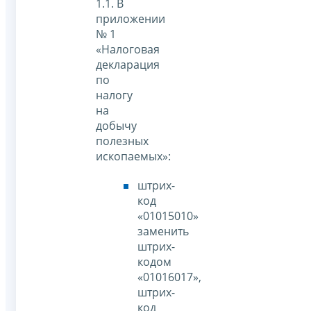
1.1. В
приложении
№ 1
«Налоговая
декларация
по
налогу
на
добычу
полезных
ископаемых»:
штрих-
код
«01015010»
заменить
штрих-
кодом
«01016017»,
штрих-
код