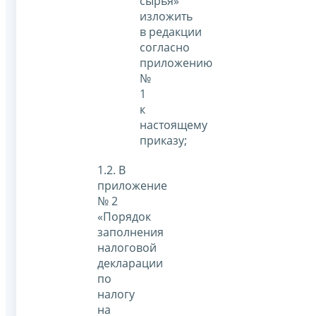
сырья»
изложить
в редакции
согласно
приложению
№
1
к
настоящему
приказу;
1.2. В
приложение
№ 2
«Порядок
заполнения
налоговой
декларации
по
налогу
на