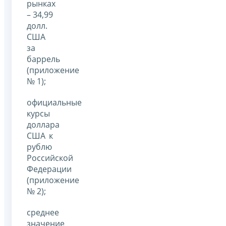
рынках
– 34,99
долл.
США
за
баррель
(приложение
№ 1);
официальные
курсы
доллара
США к
рублю
Российской
Федерации
(приложение
№ 2);
среднее
значение