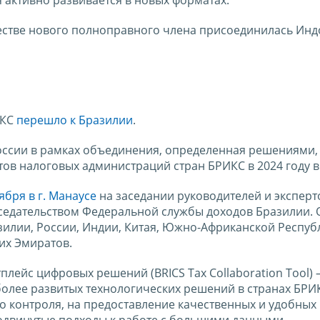
честве нового полноправного члена присоединилась Инд
ИКС
перешло к Бразилии
.
оссии в рамках объединения, определенная решениями,
ов налоговых администраций стран БРИКС в 2024 году в
ября в г. Манаусе
на заседании руководителей и эксперт
седательством Федеральной службы доходов Бразилии.
зилии, России, Индии, Китая, Южно-Африканской Респуб
их Эмиратов.
лейс цифровых решений (BRICS Tax Collaboration Tool) 
олее развитых технологических решений в странах БРИ
о контроля, на предоставление качественных и удобных
родвинутые подходы к работе с большими данными.