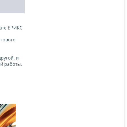
ате БРИКС.
огового
ругой, и
й работы.