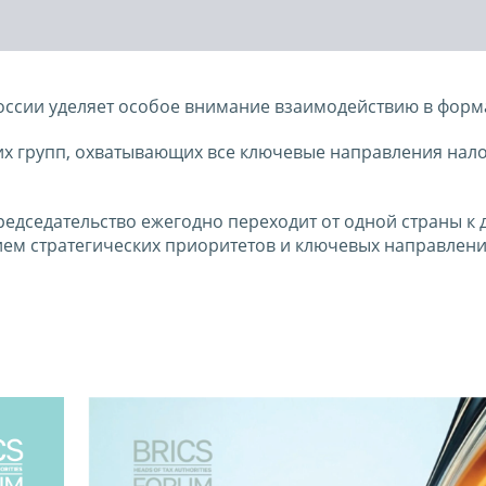
оссии уделяет особое внимание взаимодействию в форм
чих групп, охватывающих все ключевые направления нал
редседательство ежегодно переходит от одной страны к д
ем стратегических приоритетов и ключевых направлени