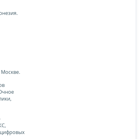
онезия.
 Москве.
ов
 Очное
лики,
–
КС,
 цифровых