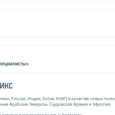
специалисты»
РИКС
илии, России, Индии, Китая, ЮАР) в качестве новых пол
ные Арабские Эмираты, Саудовская Аравия и Эфиопия.
 активно развивается в новых форматах.