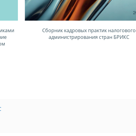
тиками
Сборник кадровых практик налогового
ние
администрирования стран БРИКС
ом
С