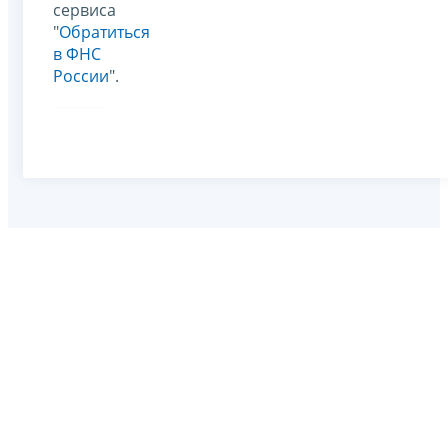
сервиса
"
Обратиться
в ФНС
России
".