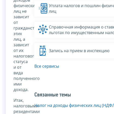
физических
Уплата налогов и пошлин физич
лиц не
лиц
зависит
от
Справочная информация о ставк
гражданства
льготах по имущественным нал
этих
лиц, а
зависит
от их
Запись на прием в инспекцию
налогового
статуса
Все сервисы
и от
вида
полученного
ими
дохода.
Связанные темы
Итак,
Налог на доходы физических лиц (НДФ
налоговыми
резидентами