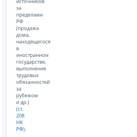
источников
за
пределами
РФ
(продажа
дома,
находящегося
в
иностранном
государстве,
выполнение
трудовых
обязанностей
за
рубежом
и др.)
(
ст.
208
НК
РФ
).