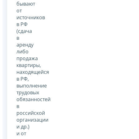
бывают
от
источников
в РФ
(сдача
в
аренду
либо
продажа
квартиры,
находящейся
в РФ,
выполнение
трудовых
обязанностей
в
российской
организации
и др.)
и от