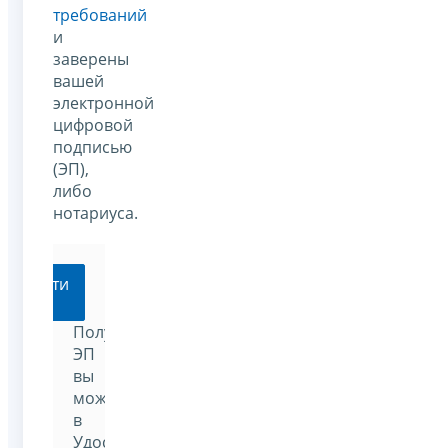
требований
и
заверены
вашей
электронной
цифровой
подписью
(ЭП),
либо
нотариуса.
Перейти
Получить
ЭП
вы
можете
в
Удостоверяющем