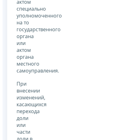
актом
специально
уполномоченного
на то
государственного
органа
или
актом
органа
местного
самоуправления.
При
внесении
изменений,
касающихся
перехода
доли
или
части
доли в