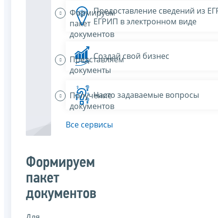
Предоставление сведений из Е
Формируем
ЕГРИП в электронном виде
пакет
документов
Создай свой бизнес
Представляем
документы
Часто задаваемые вопросы
Получение
документов
Все сервисы
Формируем
пакет
документов
Для