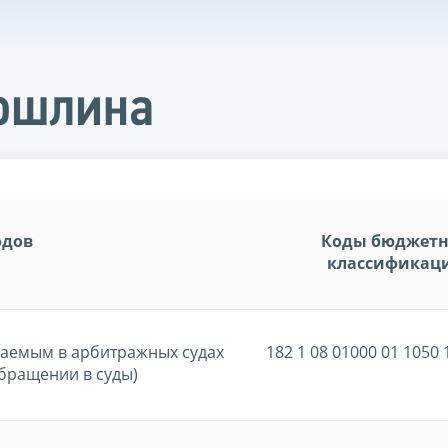
пошлина
одов
Коды бюджет
классификац
ваемым в арбитражных судах
182 1 08 01000 01 1050 
бращении в суды)