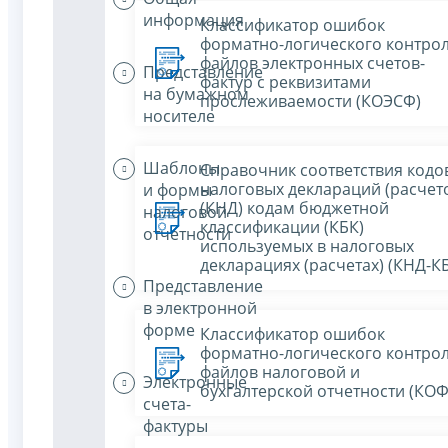
информация
Классификатор ошибок
форматно-логического контро
файлов электронных счетов-
Представление
фактур с реквизитами
на бумажном
прослеживаемости (КОЭСФ)
носителе
Шаблоны
Справочник соответствия кодо
налоговых деклараций (расчет
и формы
(КНД) кодам бюджетной
налоговой
классификации (КБК)
отчетности
используемых в налоговых
декларациях (расчетах) (КНД-К
Представление
в электронной
форме
Классификатор ошибок
форматно-логического контро
файлов налоговой и
Электронные
бухгалтерской отчетности (КО
счета-
фактуры