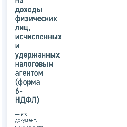
на
доходы
физических
лиц,
исчисленных
и
удержанных
налоговым
агентом
(форма
6-
НДФЛ)
— это
документ,
содержащий