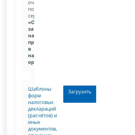
очереди
позволит
сервис
«Онлайн-
запись
на
прием
в
налоговый
орган»
.
Шаблоны
Загрузить
форм
налоговых
деклараций
(расчётов) и
иных
документов,