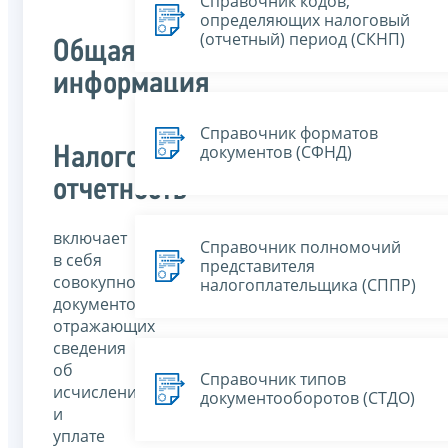
Справочник кодов,
определяющих налоговый
(отчетный) период (СКНП)
Общая
информация
Справочник форматов
документов (СФНД)
Налоговая
отчетность
включает
Справочник полномочий
в себя
представителя
совокупность
налогоплательщика (СППР)
документов,
отражающих
сведения
об
Справочник типов
исчислении
документооборотов (СТДО)
и
уплате