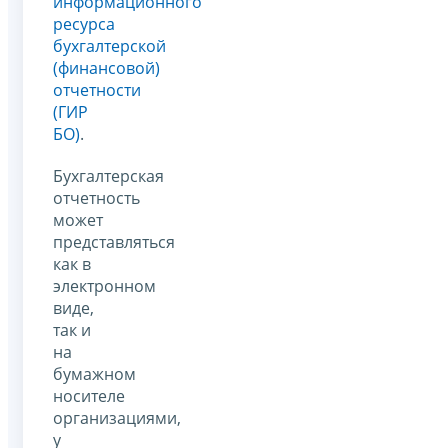
информационного
ресурса
бухгалтерской
(финансовой)
отчетности
(ГИР
БО)
.
Бухгалтерская
отчетность
может
представляться
как в
электронном
виде,
так и
на
бумажном
носителе
организациями,
у