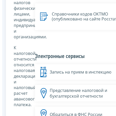
налогов
физическими
лицами,
Справочники кодов ОКТМО
(опубликовано на сайте Росста
индивидуальными
предпринимателями
и
организациями.
К
налоговой
Электронные сервисы
отчетности
относится
налоговая
Запись на прием в инспекцию
декларация
и
налоговый
Представление налоговой и
расчет
бухгалтерской отчетности
авансового
платежа.
Обратиться в ФНС России