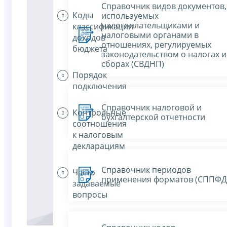
Справочник видов документов,
Коды
используемых
налогоплательщиками и
классификации
налоговыми органами в
доходов
отношениях, регулируемых
бюджета
законодательством о налогах и
сборах (СВДНП)
Порядок
подключения
Справочник налоговой и
Контрольные
бухгалтерской отчетности
соотношения
к налоговым
декларациям
Справочник периодов
Часто
применения форматов (СППФД
задаваемые
вопросы