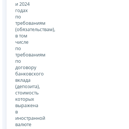
и 2024
годах
по
требованиям
(обязательствам),
в том
числе
по
требованиям
по
договору
банковского
вклада
(депозита),
стоимость
которых
выражена
в
иностранной
валюте