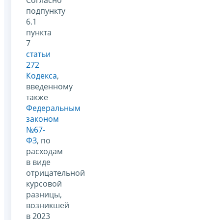
подпункту
6.1
пункта
7
статьи
272
Кодекса
,
введенному
также
Федеральным
законом
№67-
ФЗ
, по
расходам
в виде
отрицательной
курсовой
разницы,
возникшей
в 2023