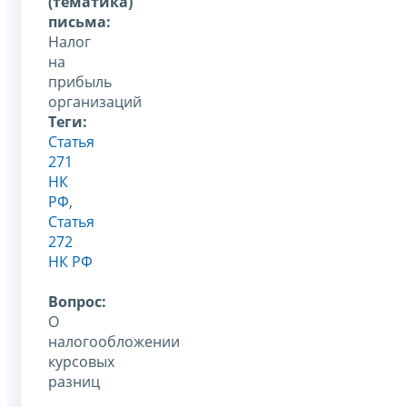
(тематика)
письма:
Налог
на
прибыль
организаций
Теги:
Статья
271
НК
РФ
,
Статья
272
НК РФ
Вопрос:
О
налогообложении
курсовых
разниц