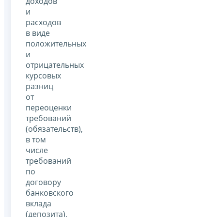
доходов
и
расходов
в виде
положительных
и
отрицательных
курсовых
разниц
от
переоценки
требований
(обязательств),
в том
числе
требований
по
договору
банковского
вклада
(депозита),