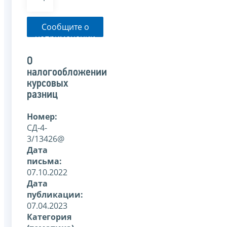
Сообщите о
неприменении
налоговым
органом
О
указанного
налогообложении
письма
курсовых
разниц
Номер:
СД-4-
3/13426@
Дата
письма:
07.10.2022
Дата
публикации:
07.04.2023
Категория