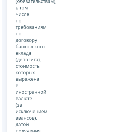
(обязательствам),
в том
числе
по
требованиям
по
договору
банковского
вклада
(депозита),
стоимость
которых
выражена
в
иностранной
валюте
(за
исключением
авансов),
датой
получения