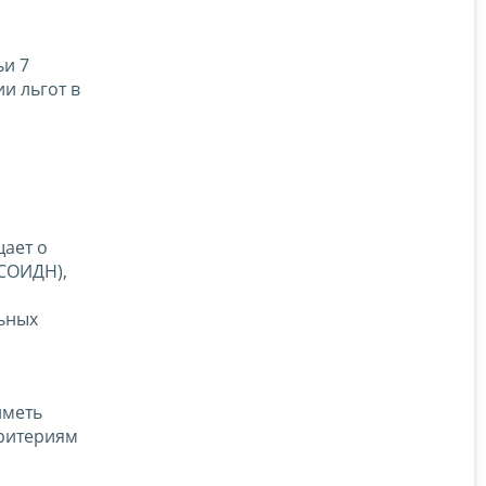
ьи 7
и льгот в
щает о
СОИДН),
льных
иметь
критериям