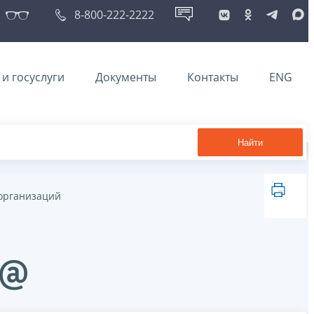
8-800-222-2222
и госуслуги
Документы
Контакты
ENG
Найти
организаций
7@