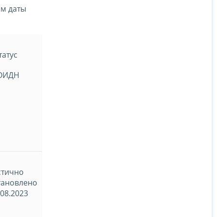
ом даты
татус
ОИДН
стично
тановлено
.08.2023