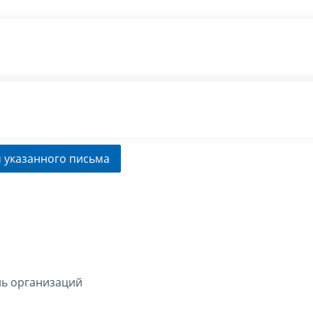
 указанного письма
ль организаций