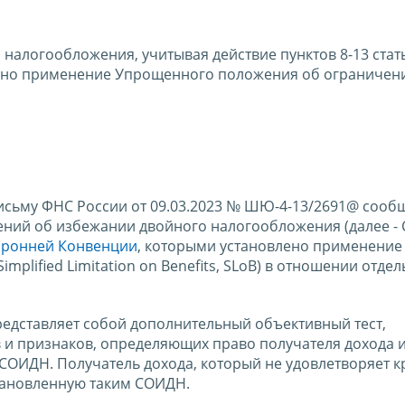
алогообложения, учитывая действие пунктов 8-13 стат
ено применение Упрощенного положения об ограничени
исьму ФНС России от 09.03.2023 № ШЮ-4-13/2691@ сооб
ний об избежании двойного налогообложения (далее - 
оронней Конвенции
, которыми установлено применение
plified Limitation on Benefits, SLoB) в отношении отде
едставляет собой дополнительный объективный тест,
и признаков, определяющих право получателя дохода 
 СОИДН. Получатель дохода, который не удовлетворяет 
установленную таким СОИДН.