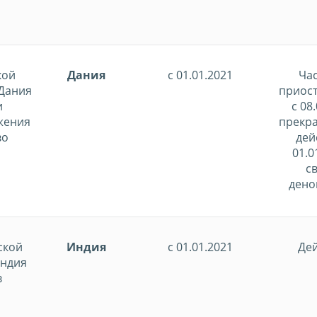
кой
Дания
с 01.01.2021
Ча
 Дания
приос
и
с 08
жения
прекра
во
дей
01.0
св
дено
ской
Индия
с 01.01.2021
Дей
Индия
в