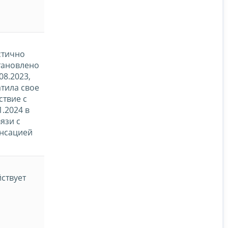
стично
тановлено
.08.2023,
тила свое
ствие с
1.2024 в
язи с
нсацией
ствует