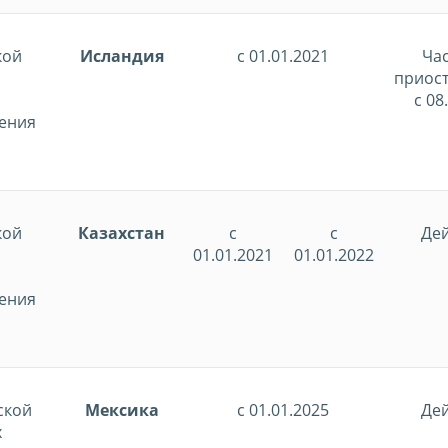
кой
Исландия
с 01.01.2021
Ча
приос
с 08
ения
кой
Казахстан
с
с
Дей
01.01.2021
01.01.2022
ения
ской
Мексика
с 01.01.2025
Дей
х