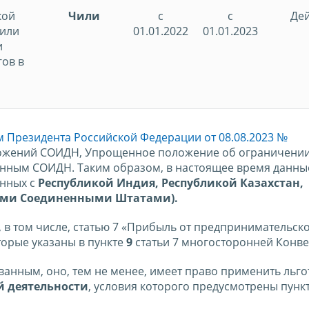
кой
Чили
с
с
Дей
Чили
01.01.2022
01.01.2023
и
гов в
м Президента Российской Федерации от 08.08.2023 №
ожений СОИДН, Упрощенное положение об ограничении 
ленным СОИДН. Таким образом, в настоящее время данны
нных с
Республикой Индия, Республикой Казахстан,
скими Соединенными Штатами).
в том числе, статью 7 «Прибыль от предпринимательск
торые указаны в пункте
9
статьи 7 многосторонней Конве
ванным, оно, тем не менее, имеет право применить льго
й деятельности
, условия которого предусмотрены пун