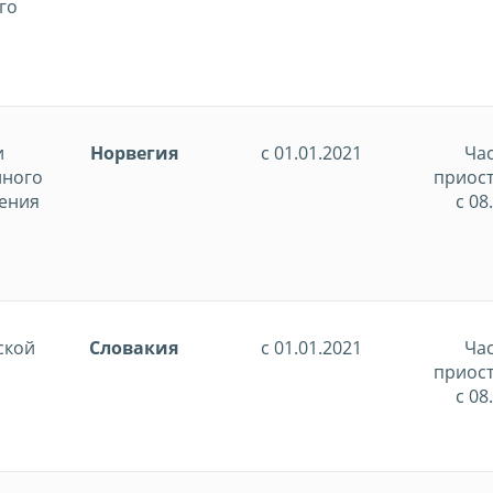
го
и
Норвегия
с 01.01.2021
Ча
йного
приос
ения
с 08
ской
Словакия
с 01.01.2021
Ча
приос
с 08