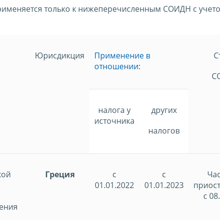
именяется только к нижеперечисленным СОИДН с учет
Юрисдикция
Применение в
С
отношении
:
С
налога у
других
источника
налогов
кой
Греция
с
с
Ча
01.01.2022
01.01.2023
приос
с 08
ения