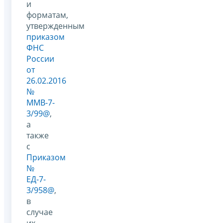
и
форматам,
утвержденным
приказом
ФНС
России
от
26.02.2016
№
ММВ-7-
3/99@
,
а
также
с
Приказом
№
ЕД-7-
3/958@
,
в
случае