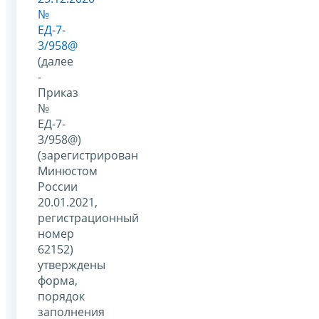
№
ЕД-7-
3/958@
(далее
-
Приказ
№
ЕД-7-
3/958@)
(зарегистрирован
Минюстом
России
20.01.2021,
регистрационный
номер
62152)
утверждены
форма,
порядок
заполнения