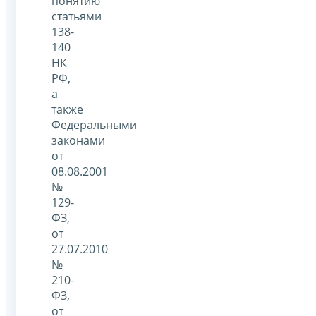
понятию
статьями
138-
140
НК
РФ,
а
также
Федеральными
законами
от
08.08.2001
№
129-
ФЗ,
от
27.07.2010
№
210-
ФЗ,
от