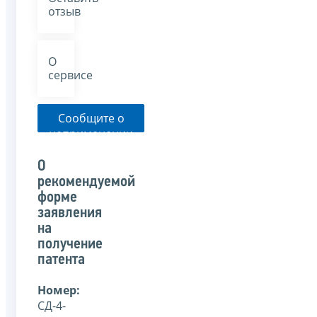
отзыв
О
сервисе
Сообщите о
неприменении
налоговым
органом
О
указанного
рекомендуемой
письма
форме
заявления
на
получение
патента
Номер:
СД-4-