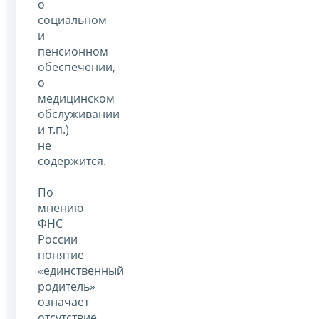
о
социальном
и
пенсионном
обеспечении,
о
медицинском
обслуживании
и т.п.)
не
содержится.
По
мнению
ФНС
России
понятие
«единственный
родитель»
означает
отсутствие