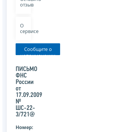
отзыв
О
сервисе
Сообщите о
неприменении
налоговым
органом
ПИСЬМО
указанного
ФНС
письма
России
от
17.09.2009
№
ШС-22-
3/721@
Номер: