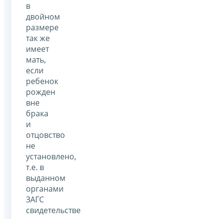
в
двойном
размере
так же
имеет
мать,
если
ребенок
рожден
вне
брака
и
отцовство
не
установлено,
т.е. в
выданном
органами
ЗАГС
свидетельстве