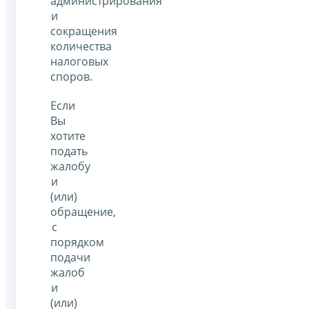
администрирования
и
сокращения
количества
налоговых
споров.
Если
Вы
хотите
подать
жалобу
и
(или)
обращение,
с
порядком
подачи
жалоб
и
(или)