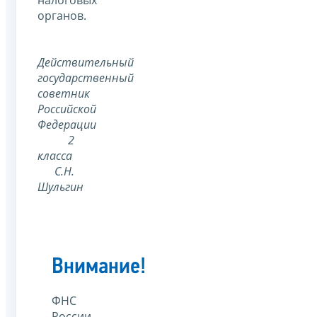
налоговых
органов.
Действительный
государственный
советник
Российской
Федерации
2
класса
С.Н.
Шульгин
Внимание!
ФНС
России