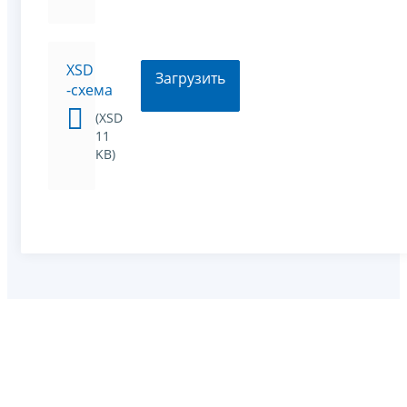
XSD
Загрузить
-схема
(XSD
11
KB)