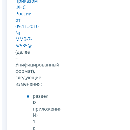
приказом
ФНС
России
от
09.11.2010
№
ММВ-7-
6/535@
(далее
–
Унифицированный
формат),
следующие
изменения:
раздел
IX
приложения
№
1
к