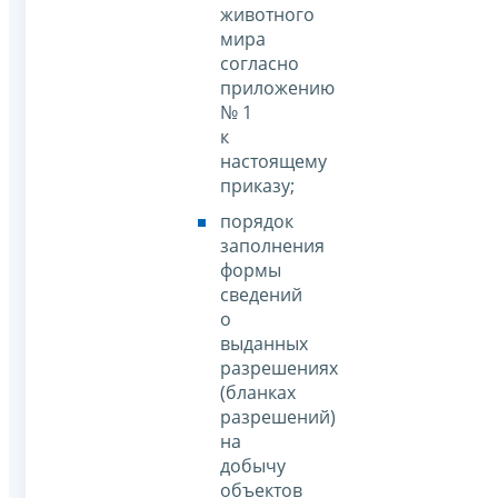
животного
мира
согласно
приложению
№ 1
к
настоящему
приказу;
порядок
заполнения
формы
сведений
о
выданных
разрешениях
(бланках
разрешений)
на
добычу
объектов