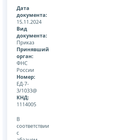
Дата
документа:
15.11.2024
Вид
документа:
Приказ
Принявший
орган:
ФНС
России
Номер:
ЕД-7-
3/1033@
КНД:
1114005
В
соответствии
с
абзацем