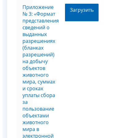
Приложение
Загрузить
№ 3: «Формат
представления
сведений о
выданных
разрешениях
(бланках
разрешений)
на добычу
объектов
животного
мира, суммах
и сроках
уплаты сбора
за
пользование
объектами
животного
мира в
электронной