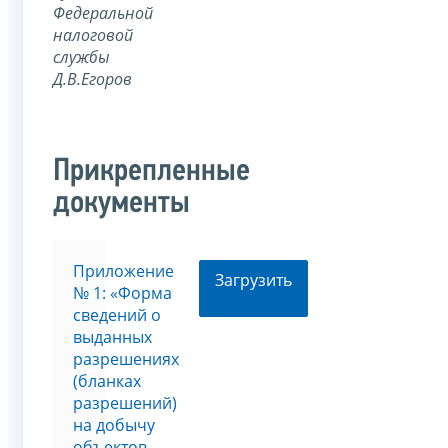
Федеральной
налоговой
службы
Д.В.Егоров
Прикрепленные
документы
Приложение
Загрузить
№ 1: «Форма
сведений о
выданных
разрешениях
(бланках
разрешений)
на добычу
объектов