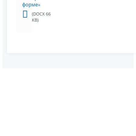
форме»
(DOCX 66
KB)