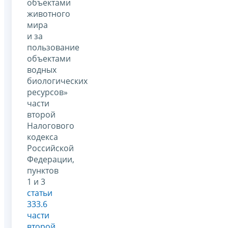
объектами
животного
мира
и за
пользование
объектами
водных
биологических
ресурсов»
части
второй
Налогового
кодекса
Российской
Федерации,
пунктов
1 и 3
статьи
333.6
части
второй