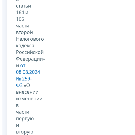
статьи
164 и
165
части
второй
Налогового
кодекса
Российской
Федерации»
и
от
08.08.2024
№ 259-
ФЗ
«О
внесении
изменений
в
части
первую
и
вторую