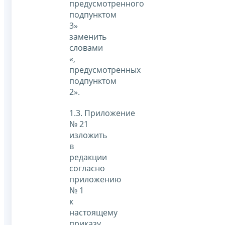
предусмотренного
подпунктом
3»
заменить
словами
«,
предусмотренных
подпунктом
2».
1.3. Приложение
№ 21
изложить
в
редакции
согласно
приложению
№ 1
к
настоящему
приказу.