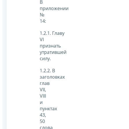
В
приложении
№
14:
1.2.1. Главу
VI
признать
утратившей
силу.
1.2.2. В
заголовках
глав
VII,
VIII
и
пунктах
43,
50
слова