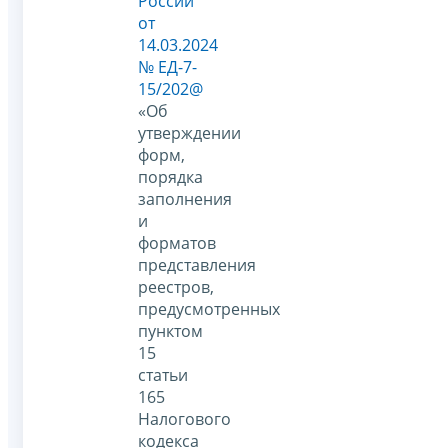
России
от
14.03.2024
№ ЕД-7-
15/202@
«Об
утверждении
форм,
порядка
заполнения
и
форматов
представления
реестров,
предусмотренных
пунктом
15
статьи
165
Налогового
кодекса