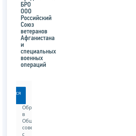
БРО
ООО
Российский
Союз
ветеранов
Афганистана
и
специальных
военных
операций
ратиться
Обратиться
в
Общественный
совет
с