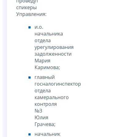
проведут
спикеры
Управления:
и.о.
начальника
отдела
урегулирования
задолженности
Мария
Каримова;
главный
госналогинспектор
отдела
камерального
контроля
№3
Юлия
Грачева;
начальник