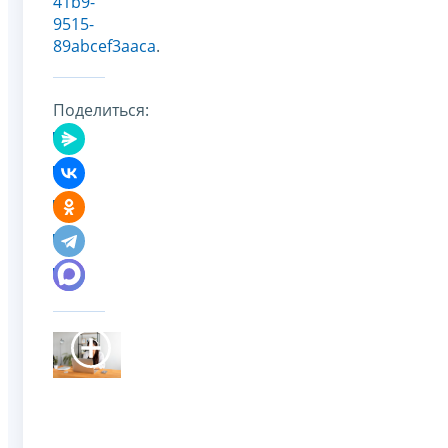
41b9-
9515-
89abcef3aaca
.
Поделиться: