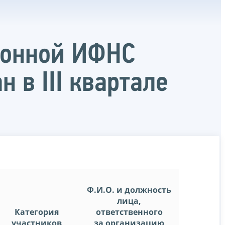
йонной ИФНС
 в III квартале
Ф.И.О. и должность
лица,
Категория
ответственного
участников
за организацию