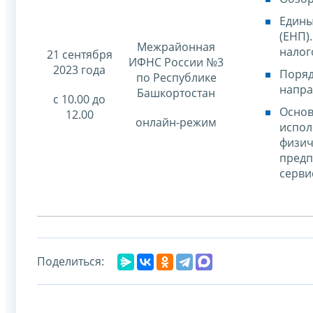
Едины
(ЕНП)
Межрайонная
налог
21 сентября
ИФНС России №3
2023 года
Поряд
по Республике
напра
Башкортостан
с 10.00 до
Основ
12.00
онлайн-режим
испол
физич
предп
серви
Поделиться: