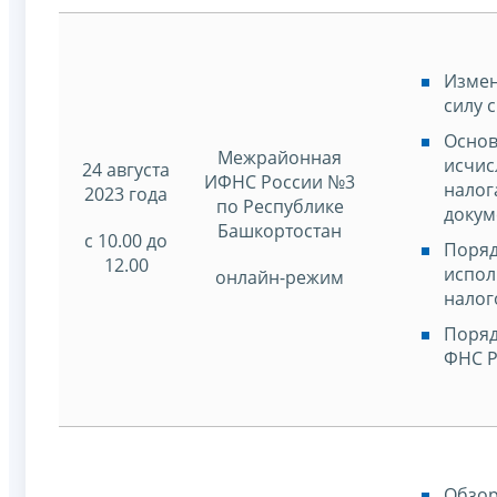
Измен
силу с
Основ
Межрайонная
исчис
24 августа
ИФНС России №3
налог
2023 года
по Республике
докум
Башкортостан
с 10.00 до
Поряд
12.00
испол
онлайн-режим
налог
Поряд
ФНС Р
Обзор