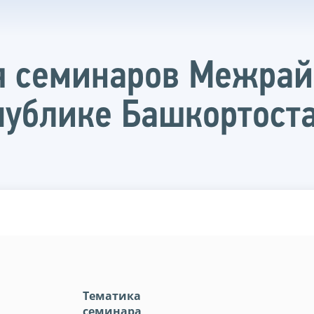
я семинаров Межра
ублике Башкортостан
Тематика
семинара