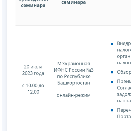
семинара
семинара
Внедр
налог
орган
налог
Межрайонная
20 июля
ИФНС России №3
Обзор
2023 года
по Республике
Преим
Башкортостан
с 10.00 до
Согла
12.00
задол
онлайн-режим
напра
Переч
Порта