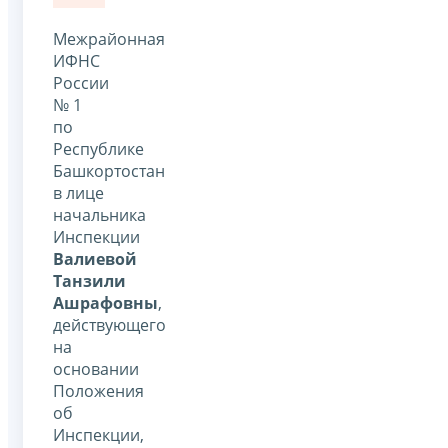
Межрайонная
ИФНС
России
№ 1
по
Республике
Башкортостан
в лице
начальника
Инспекции
Валиевой
Танзили
Ашрафовны
,
действующего
на
основании
Положения
об
Инспекции,