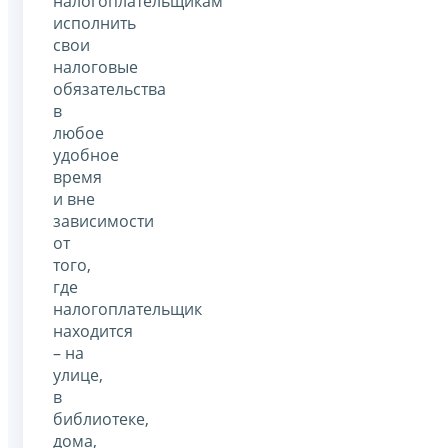
налогоплательщикам
исполнить
свои
налоговые
обязательства
в
любое
удобное
время
и вне
зависимости
от
того,
где
налогоплательщик
находится
– на
улице,
в
библиотеке,
дома,