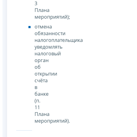
3
Плана
мероприятий);
отмена
обязанности
налогоплательщика
уведомлять
налоговый
орган
об
открытии
счёта
в
банке
(п.
11
Плана
мероприятий).