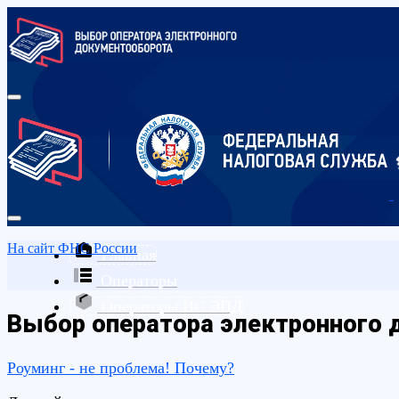
На сайт ФНС России
Главная
Операторы
Операторы ИС ЭПД
Выбор оператора электронного
Роуминг - не проблема! Почему?