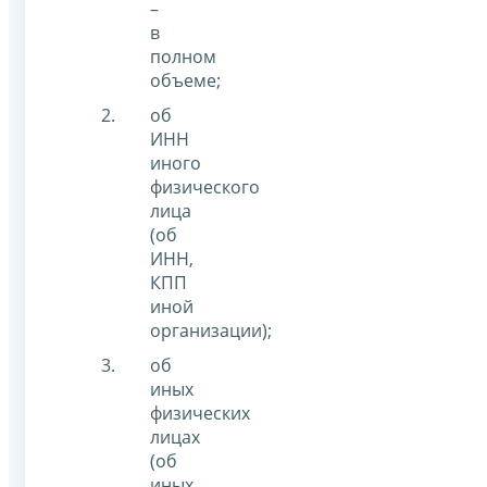
–
в
полном
объеме;
об
ИНН
иного
физического
лица
(об
ИНН,
КПП
иной
организации);
об
иных
физических
лицах
(об
иных