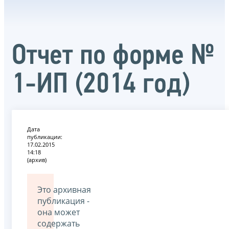
Отчет по форме №
1-ИП (2014 год)
Дата
публикации:
17.02.2015
14:18
(архив)
Это архивная
публикация -
она может
содержать