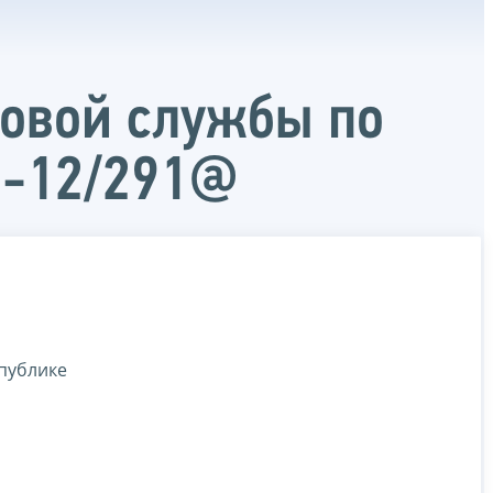
овой службы по
1-12/291@
публике