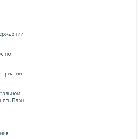
верждении
бе по
роприятий
еральной
нять План
лике