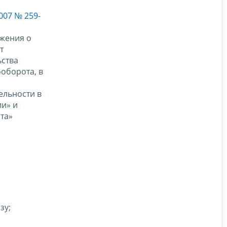
007 № 259-
ожения о
т
ьства
ооборота, в
ельности в
и» и
та»
зу;