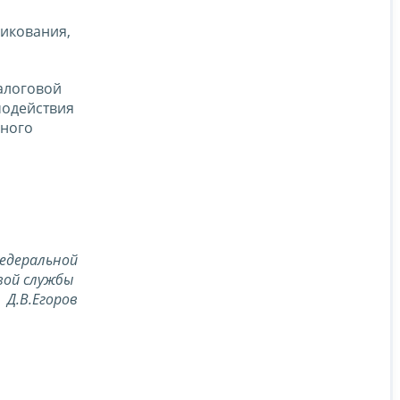
ликования,
алоговой
модействия
нного
едеральной
вой службы
Д.В.Егоров