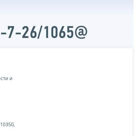
Д-7-26/1065@
сти и
110350,