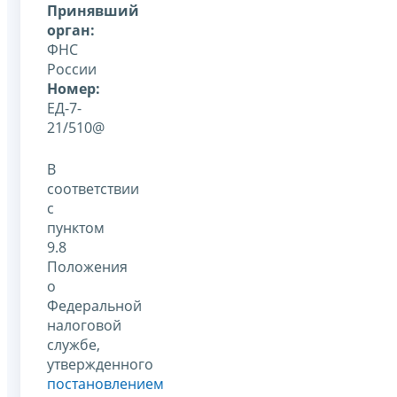
Принявший
орган:
ФНС
России
Номер:
ЕД-7-
21/510@
В
соответствии
с
пунктом
9.8
Положения
о
Федеральной
налоговой
службе,
утвержденного
постановлением