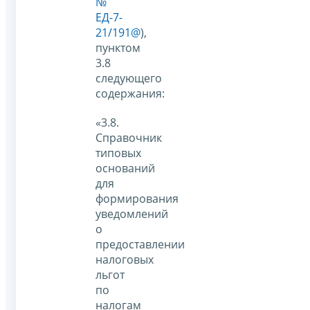
№
ЕД-7-
21/191@
),
пунктом
3.8
следующего
содержания:
«3.8.
Справочник
типовых
оснований
для
формирования
уведомлений
о
предоставлении
налоговых
льгот
по
налогам