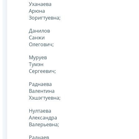
Уханаева
Арюна
Зоригтуевна;
Данилов
Санжи
Олегович;
Муруев
Тумэн
Сергеевич;
Раднаева
Валентина
Хэшэгтуевна;
Нултаева
Александра
Валерьевна;
Раднаев