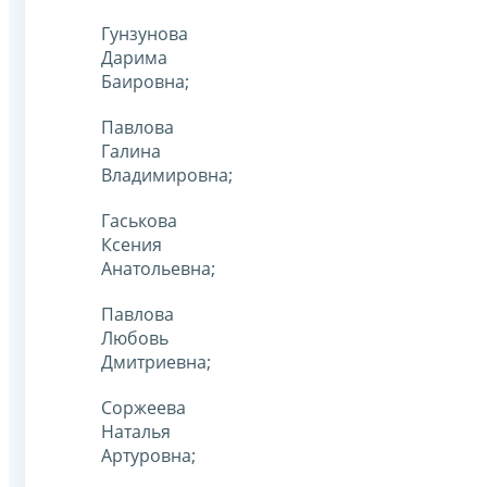
Гунзунова
Дарима
Баировна;
Павлова
Галина
Владимировна;
Гаськова
Ксения
Анатольевна;
Павлова
Любовь
Дмитриевна;
Соржеева
Наталья
Артуровна;