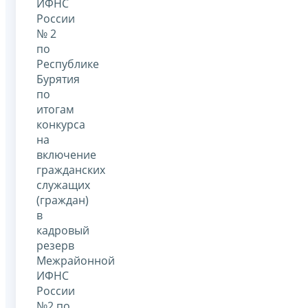
ИФНС
России
№ 2
по
Республике
Бурятия
по
итогам
конкурса
на
включение
гражданских
служащих
(граждан)
в
кадровый
резерв
Межрайонной
ИФНС
России
№2 по