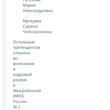
Мария
Александровна;
Мункуева
Сарюна
Чойсороновна.
Остальным
претендентам
отказано
во
включение
в
кадровый
резерв
в
Межрайонной
ИФНС
России
№ 2