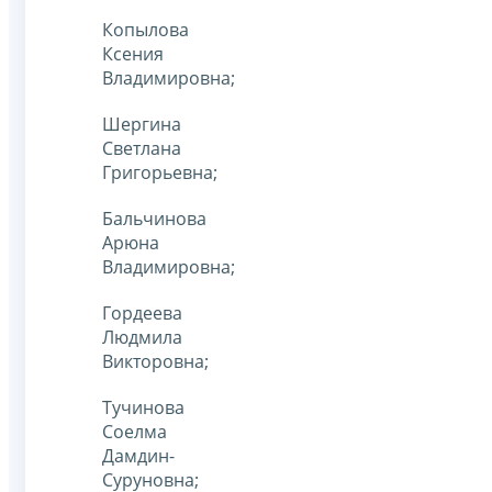
Копылова
Ксения
Владимировна;
Шергина
Светлана
Григорьевна;
Бальчинова
Арюна
Владимировна;
Гордеева
Людмила
Викторовна;
Тучинова
Соелма
Дамдин-
Суруновна;