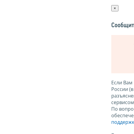
×
Сообщит
Если Вам
России (
разъясне
сервисо
По вопро
обеспече
поддержк