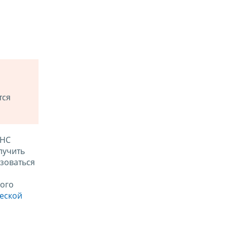
тся
ФНС
лучить
зоваться
ого
ческой