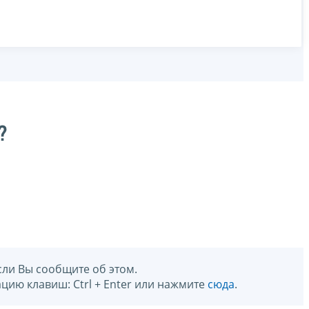
?
сли Вы сообщите об этом.
цию клавиш: Ctrl + Enter или нажмите
сюда
.