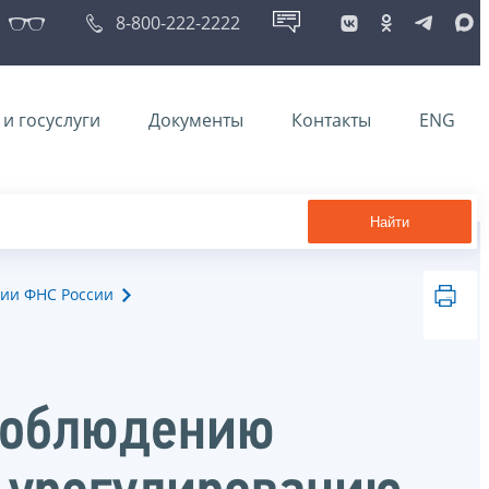
8-800-222-2222
и госуслуги
Документы
Контакты
ENG
Найти
ии ФНС России
 соблюдению