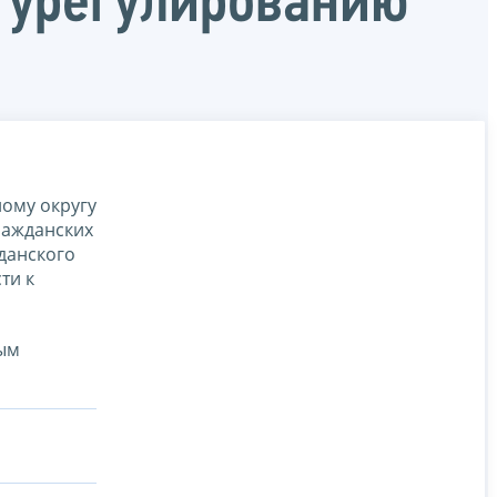
 урегулированию
ому округу
ражданских
данского
ти к
ным