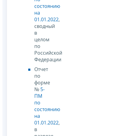
состоянию
на
01.01.2022
,
сводный
в
целом
по
Российской
Федерации
Отчет
по
форме
№
5-
ПМ
по
состоянию
на
01.01.2022
,
в
разрезе