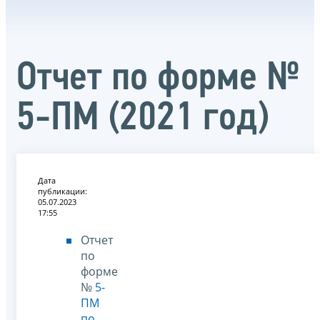
Отчет по форме №
5-ПМ (2021 год)
Дата
публикации:
05.07.2023
17:55
Отчет
по
форме
№
5-
ПМ
по