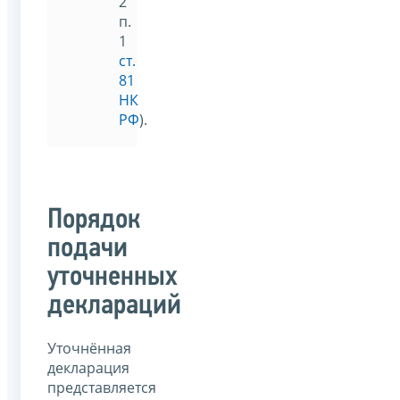
2
п.
1
ст.
81
НК
РФ
).
Порядок
подачи
уточненных
деклараций
Уточнённая
декларация
представляется