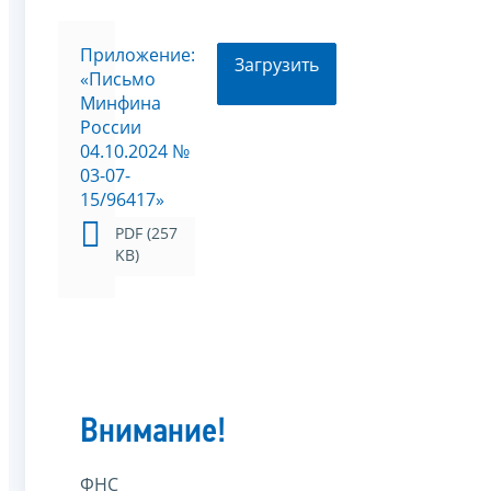
Приложение:
Загрузить
«Письмо
Минфина
России
04.10.2024 №
03-07-
15/96417»
PDF (257
KB)
Внимание!
ФНС