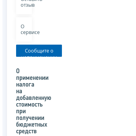
отзыв
О
сервисе
Сообщите о
неприменении
налоговым
органом
О
указанного
применении
письма
налога
на
добавленную
стоимость
при
получении
бюджетных
средств