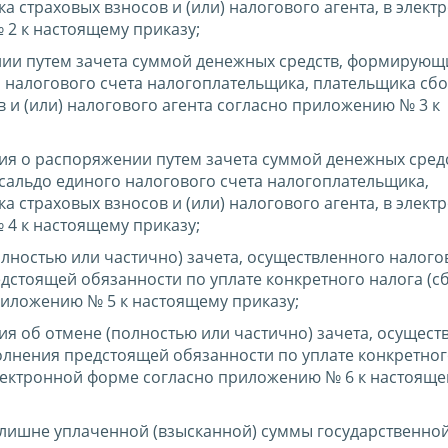
а страховых взносов и (или) налогового агента, в элект
2 к настоящему приказу;
ии путем зачета суммой денежных средств, формирующ
 налогового счета налогоплательщика, плательщика сбо
 и (или) налогового агента согласно приложению № 3 к
ия о распоряжении путем зачета суммой денежных средс
альдо единого налогового счета налогоплательщика,
а страховых взносов и (или) налогового агента, в элект
4 к настоящему приказу;
олностью или частично) зачета, осуществленного налог
дстоящей обязанности по уплате конкретного налога (с
риложению № 5 к настоящему приказу;
я об отмене (полностью или частично) зачета, осущест
олнения предстоящей обязанности по уплате конкретног
 электронной форме согласно приложению № 6 к настоящ
злишне уплаченной (взысканной) суммы государственн