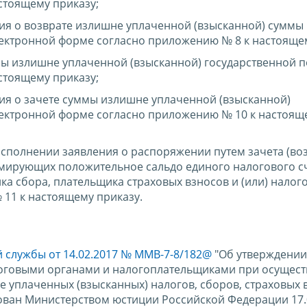
стоящему приказу;
ия о возврате излишне уплаченной (взысканной) суммы
ектронной форме согласно приложению № 8 к настоящем
мы излишне уплаченной (взысканной) государственной
стоящему приказу;
ия о зачете суммы излишне уплаченной (взысканной)
ектронной форме согласно приложению № 10 к настоящ
сполнении заявления о распоряжении путем зачета (воз
мирующих положительное сальдо единого налогового с
а сбора, плательщика страховых взносов и (или) налог
 11 к настоящему приказу.
 службы от 14.02.2017 № ММВ-7-8/182@
"Об утверждени
логовыми органами и налогоплательщиками при осущес
е уплаченных (взысканных) налогов, сборов, страховых 
рован Министерством юстиции Российской Федерации 17.