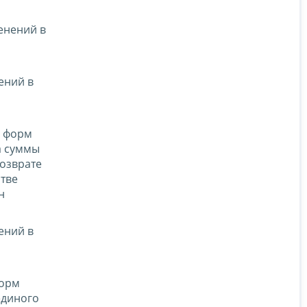
енений в
ений в
и форм
а суммы
возврате
тве
н
ений в
форм
единого