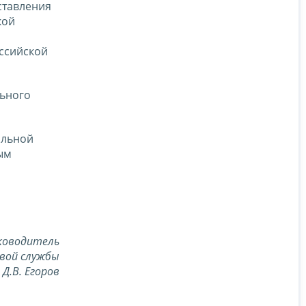
ставления
кой
ссийской
льного
альной
ым
ководитель
вой службы
Д.В. Егоров