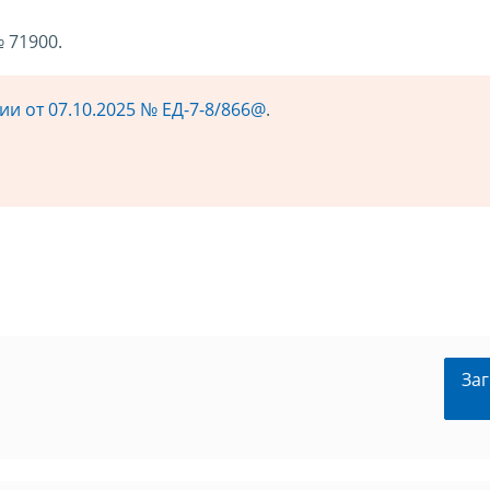
 71900.
и от 07.10.2025 № ЕД-7-8/866@
.
Заг