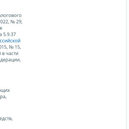
алогового
022, № 29,
е
 5.9.37
ссийской
15, № 15,
 в части
едерации,
ющих
ра,
едств,