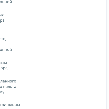
ронной
их
ра,
тв,
ронной
овым
бора,
вленного
о налога
ему
ой пошлины