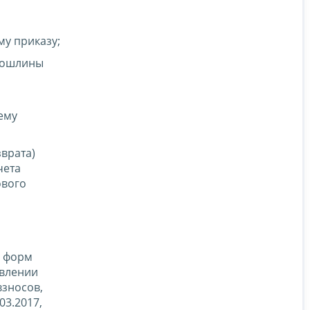
у приказу;
 пошлины
ему
врата)
чета
ового
и форм
твлении
взносов,
03.2017,