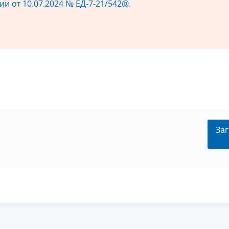
и от 10.07.2024 № ЕД-7-21/542@
.
Заг