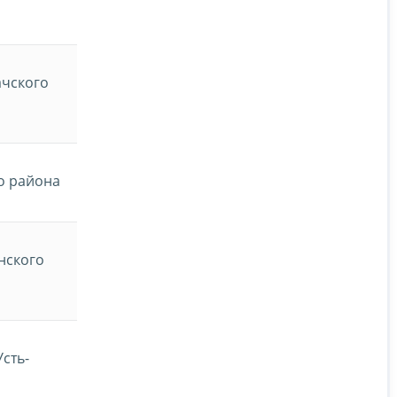
ачского
о района
нского
сть-