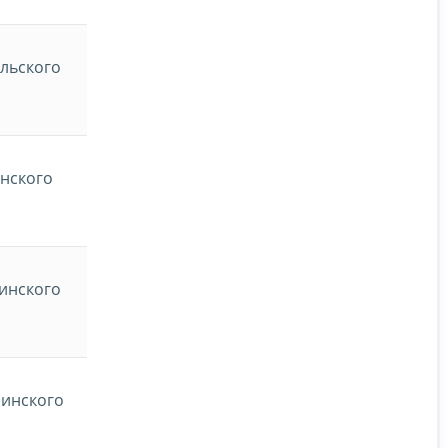
льского
нского
инского
минского