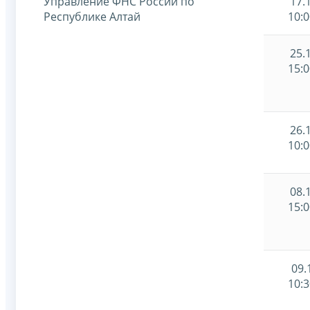
Управление ФНС России по
17.
Республике Алтай
10:0
25.
15:0
26.
10:0
08.
15:0
09.
10:3