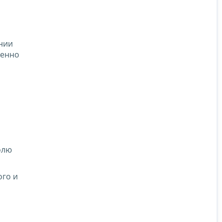
ении
венно
олю
ого и