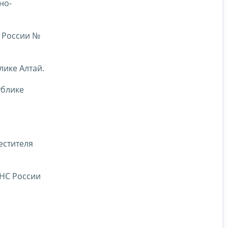
но-
 России №
лике Алтай.
ублике
естителя
ФНС России