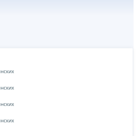
янских
янских
янских
янских