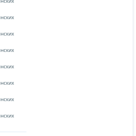
янских
янских
янских
янских
янских
янских
янских
янских