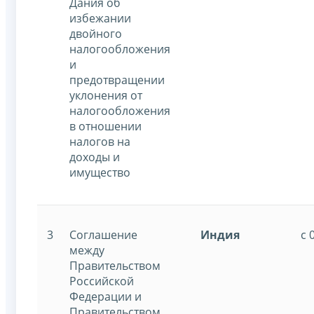
Дания об
избежании
двойного
налогообложения
и
предотвращении
уклонения от
налогообложения
в отношении
налогов на
доходы и
имущество
3
Соглашение
Индия
с 
между
Правительством
Российской
Федерации и
Правительством