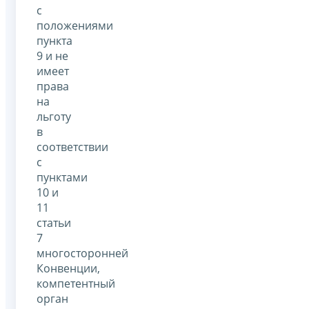
с
положениями
пункта
9 и не
имеет
права
на
льготу
в
соответствии
с
пунктами
10 и
11
статьи
7
многосторонней
Конвенции,
компетентный
орган