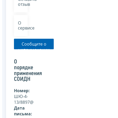
отзыв
О
сервисе
Сообщите о
неприменении
налоговым
органом
О
указанного
порядке
письма
применения
СОИДН
Номер:
ШЮ-4-
13/8897@
Дата
письма: