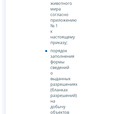
животного
мира
согласно
приложению
№ 1
к
настоящему
приказу;
порядок
заполнения
формы
сведений
о
выданных
разрешениях
(бланках
разрешений)
на
добычу
объектов