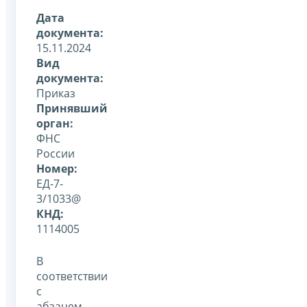
Дата
документа:
15.11.2024
Вид
документа:
Приказ
Принявший
орган:
ФНС
России
Номер:
ЕД-7-
3/1033@
КНД:
1114005
В
соответствии
с
абзацем