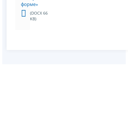
форме»
(DOCX 66
KB)