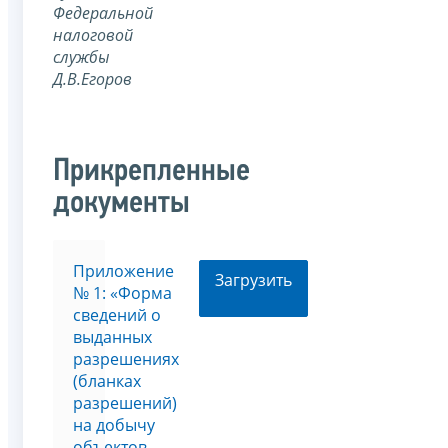
Федеральной
налоговой
службы
Д.В.Егоров
Прикрепленные
документы
Приложение
Загрузить
№ 1: «Форма
сведений о
выданных
разрешениях
(бланках
разрешений)
на добычу
объектов