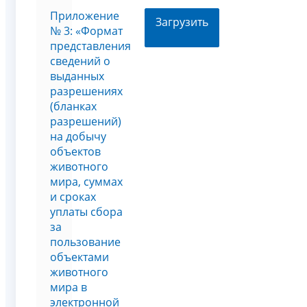
Приложение
Загрузить
№ 3: «Формат
представления
сведений о
выданных
разрешениях
(бланках
разрешений)
на добычу
объектов
животного
мира, суммах
и сроках
уплаты сбора
за
пользование
объектами
животного
мира в
электронной