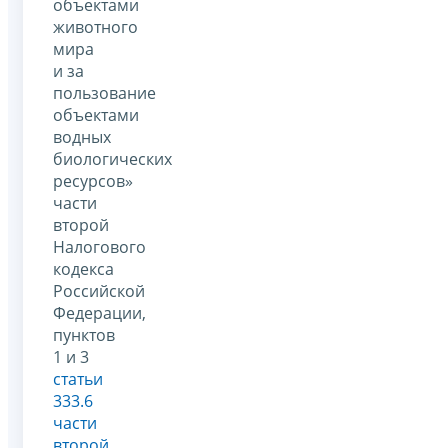
объектами
животного
мира
и за
пользование
объектами
водных
биологических
ресурсов»
части
второй
Налогового
кодекса
Российской
Федерации,
пунктов
1 и 3
статьи
333.6
части
второй