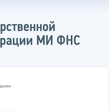
арственной
ерации МИ ФНС
далее-