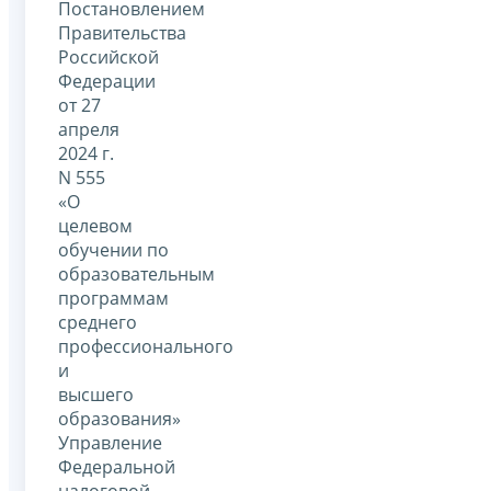
Постановлением
Правительства
Российской
Федерации
от 27
апреля
2024 г.
N 555
«О
целевом
обучении по
образовательным
программам
среднего
профессионального
и
высшего
образования»
Управление
Федеральной
налоговой