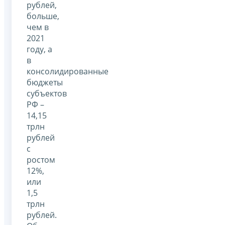
рублей,
больше,
чем в
2021
году, а
в
консолидированные
бюджеты
субъектов
РФ –
14,15
трлн
рублей
с
ростом
12%,
или
1,5
трлн
рублей.