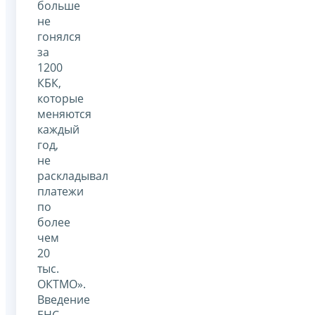
больше
не
гонялся
за
1200
КБК,
которые
меняются
каждый
год,
не
раскладывал
платежи
по
более
чем
20
тыс.
ОКТМО».
Введение
ЕНС