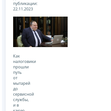
публикации:
22.11.2023
Как
налоговики
прошли
путь
от
мытарей
до
сервисной
службы,
и в
какую