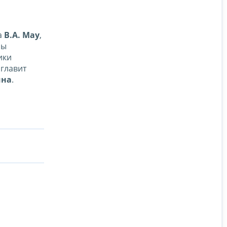
а
В.А. Мау
,
лы
ики
зглавит
ина
.