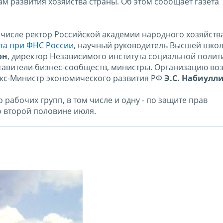
м развития хозяйства страны. Об этом сообщает газета
м числе ректор Российской академии народного хозяйств
та при ФНС России
, научный руководитель Высшей шко
он
, директор Независимого института социальной полит
ставители бизнес-сообществ, министры. Организацию во
 экс-Министр экономического развития РФ
Э.С. Набиулл
рабочих групп, в том числе и одну - по защите прав
о второй половине июля.