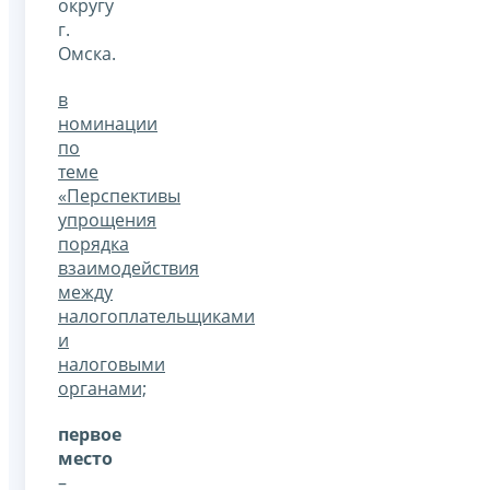
округу
г.
Омска.
в
номинации
по
теме
«Перспективы
упрощения
порядка
взаимодействия
между
налогоплательщиками
и
налоговыми
органами;
первое
место
–