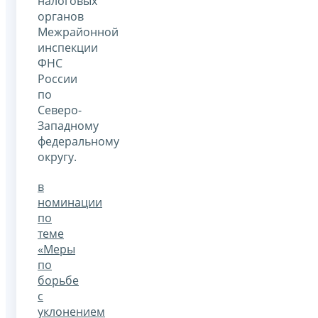
налоговых
органов
Межрайонной
инспекции
ФНС
России
по
Северо-
Западному
федеральному
округу.
в
номинации
по
теме
«Меры
по
борьбе
с
уклонением