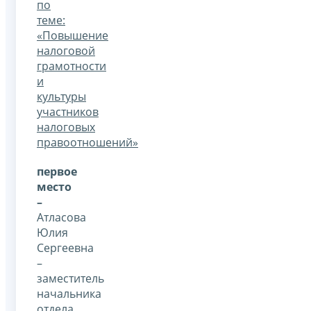
по
теме:
«Повышение
налоговой
грамотности
и
культуры
участников
налоговых
правоотношений»
первое
место
–
Атласова
Юлия
Сергеевна
–
заместитель
начальника
отдела