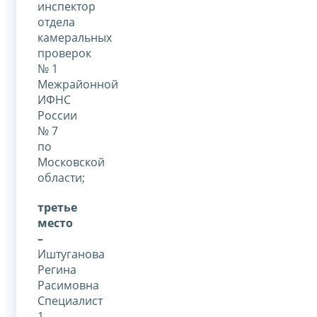
инспектор
отдела
камеральных
проверок
№ 1
Межрайонной
ИФНС
России
№ 7
по
Московской
области;
третье
место
–
Иштуганова
Регина
Расимовна
Специалист
1