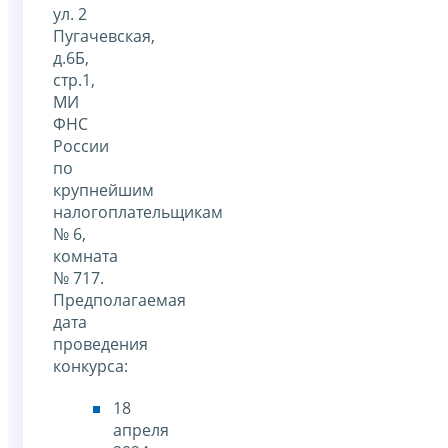
ул. 2
Пугачевская,
д.6Б,
стр.1,
МИ
ФНС
России
по
крупнейшим
налогоплательщикам
№ 6,
комната
№ 717.
Предполагаемая
дата
проведения
конкурса:
18
апреля