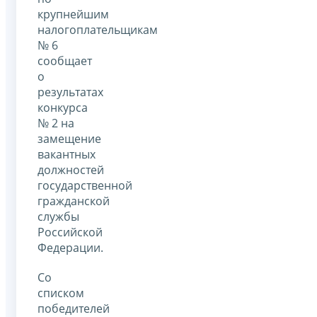
крупнейшим
налогоплательщикам
№ 6
сообщает
о
результатах
конкурса
№ 2 на
замещение
вакантных
должностей
государственной
гражданской
службы
Российской
Федерации.
Со
списком
победителей